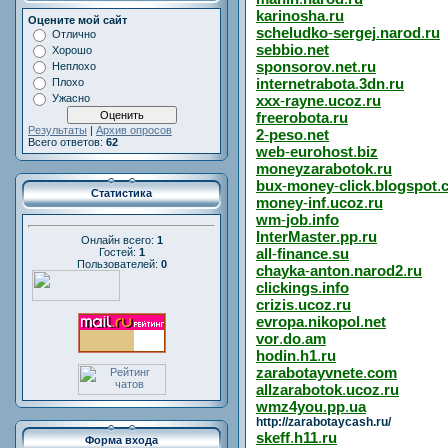
karinosha
.
ru
Оцените мой сайт
scheludko
-
sergej
.
narod
.
ru
Отлично
sebbio
.
net
Хорошо
sponsorov
.
net
.
ru
Неплохо
internetrabota
.
3dn
.
ru
Плохо
Ужасно
xxx
-
rayne
.
ucoz
.
ru
freerobota
.
ru
Результаты
|
Архив опросов
2
-
peso
.
net
Всего ответов:
62
web
-
eurohost
.
biz
moneyzarabotok
.
ru
bux
-
money
-
click
.
blogspot
.
Статистика
money
-
inf
.
ucoz
.
ru
wm
-
job
.
info
InterMaster
.
pp
.
ru
Онлайн всего:
1
all
-
finance
.
su
Гостей:
1
Пользователей:
0
chayka
-
anton
.
narod2
.
ru
clickings
.
info
crizis
.
ucoz
.
ru
evropa
.
nikopol
.
net
vor
.
do
.
am
hodin
.
h1
.
ru
zarabotayvnete
.
com
allzarabotok
.
ucoz
.
ru
wmz4you
.
pp
.
ua
http://zarabotaycash.ru/
skeff
.
h11
.
ru
Форма входа