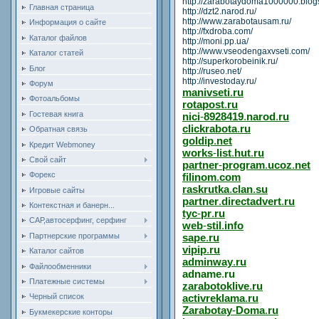
http://zarabotaydoma1000000.blog
Главная страница
http://dzt2.narod.ru/
http://www.zarabotausam.ru/
Информация о сайте
http://fxdroba.com/
Каталог файлов
http://moni.pp.ua/
http://www.vseodengaxvseti.com/
Каталог статей
http://superkorobeinik.ru/
Блог
http://ruseo.net/
http://investoday.ru/
Форум
manivseti
.
ru
Фотоальбомы
rotapost
.
ru
Гостевая книга
nici
-
8928419
.
narod
.
ru
clickrabota
.
ru
Обратная связь
goldip
.
net
Кредит Webmoney
works
-
list
.
hut
.
ru
Свой сайт
partner
-
program
.
ucoz
.
net
Форекс
filinom
.
com
raskrutka
.
clan
.
su
Игровые сайты
partner
.
directadvert
.
ru
Контекстная и банерн...
tyc
-
pr
.
ru
САР,автосерфинг, серфинг
web
-
stil
.
info
Партнерские программы
sape
.
ru
vipip
.
ru
Каталог сайтов
adminway
.
ru
Файлообменники
adname
.
ru
Платежные системы
zarabotoklive
.
ru
activreklama
.
ru
Черный список
Zarabotay
-
Doma
.
ru
Букмекерские конторы