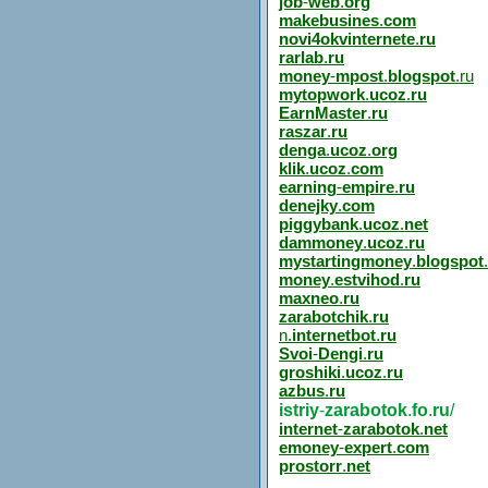
job
-
web
.
org
makebusines
.
com
novi4okvinternete
.
ru
rarlab
.
ru
money
-
mpost
.
blogspot
.ru
mytopwork
.
ucoz
.
ru
EarnMaster
.
ru
raszar
.
ru
denga
.
ucoz
.
org
klik
.
ucoz
.
com
earning
-
empire
.
ru
denejky
.
com
piggybank
.
ucoz
.
net
dammoney
.
ucoz
.
ru
mystartingmoney
.
blogspot
.
money
.
estvihod
.
ru
maxneo
.
ru
zarabotchik
.
ru
n.
internetbot
.
ru
Svoi
-
Dengi
.
ru
groshiki
.
ucoz
.
ru
azbus
.
ru
istriy
-
zarabotok
.
fo
.
ru
/
internet
-
zarabotok
.
net
emoney
-
expert
.
com
prostorr
.
net