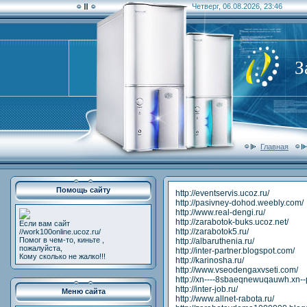
Четверг, 06.08.2026, 23:46
З
Главная
Помощь сайту
http://eventservis.ucoz.ru/
http://pasivney-dohod.weebly.com/
http://www.real-dengi.ru/
http://zarabotok-buks.ucoz.net/
Если вам сайт
http://zarabotok5.ru/
//work100online.ucoz.ru/
Помог в чем-то, киньте ,
http://albaruthenia.ru/
пожалуйста,
http://inter-partner.blogspot.com/
Кому сколько не жалко!!!
http://karinosha.ru/
http://www.vseodengaxvseti.com/
http://xn----8sbaeqnewuqauwh.xn-
http://inter-job.ru/
Меню сайта
http://www.allnet-rabota.ru/