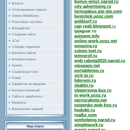
bonus
-
wmzr
.
narod
.
ru
Бонусы
city
-
advertising
.
ru
Оплачиваемые опросы
tortugabux
.
gip
-
gip
.
com
bestclick
.
ucoz
.
com
Обмен WebMoney
goldsurf
.
ru
Поисковые системы
cap
-
reali
.
blogspot
.ru
Копирайтинг
ipjaguar
.
ru
Создание сайта
autowm
.
info
online
-
work
.
ucoz
.
net
uCoz
wmastra
.
ru
Словарь терминов
zoloto
-
inet
.
ru
Каталоги сайтов
wmrprof
.
ru
Интернетказино
web
-
rabota2010
.
narod
.
ru
vipspace
.
net
Казино
portaldeneg
.
ru
Социальные сети
vizit
-
ip
.
ru
Покер
liderwm
.
ru
Заработок на общении
xbablo
.
ru
vippersona
-
bux
.
ru
Каталоги вакансий
in
-
work
.
ucoz
.
ru
Сайты о заработке в ...
oprosrabota
.
net
Конкурсы
osipenko
.
web
-
box
.
ru
Выполнение заданий
hodokii
.
ru
realbz
.
com
wmhelping
.
narod
.
ru
simplework
.
ru
Наш опрос
manin
.
narod
.
ru