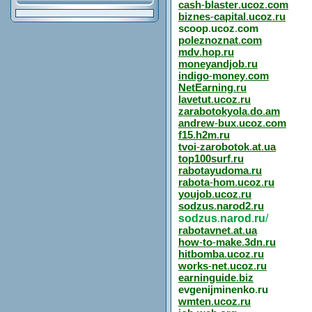
cash
-
blaster
.
ucoz
.
com
biznes
-
capital
.
ucoz
.
ru
scoop
.
ucoz
.
com
poleznoznat
.
com
mdv
.
hop
.
ru
moneyandjob
.
ru
indigo
-
money
.
com
NetEarning
.
ru
lavetut
.
ucoz
.
ru
zarabotokyola
.
do
.
am
andrew
-
bux
.
ucoz
.
com
f15
.
h2m
.
ru
tvoi
-
zarobotok
.
at
.
ua
top100surf
.
ru
rabotayudoma
.
ru
rabota
-
hom
.
ucoz
.
ru
youjob
.
ucoz
.
ru
sodzus
.
narod2
.
ru
sodzus
.
narod
.
ru
/
rabotavnet
.
at
.
ua
how
-
to
-
make
.
3dn
.
ru
hitbomba
.
ucoz
.
ru
works
-
net
.
ucoz
.
ru
earninguide
.
biz
evgenijminenko
.
ru
wmten
.
ucoz
.
ru