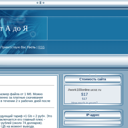
т А до Я
Приветствую Вас
Гость
|
RSS
Стоимость сайта
//work100online.ucoz.ru
$17
азмер файла от 1 Мб. Можно
твенно за платные скачивания
$17
в течении 2-х рабочих дней после
How much is yours?
IP-адрес
дующий тариф «1 Gb = 2 руб». Это
заключается его главный плюс -
 рублей (около 74 долларов).
у ЦБ на момент вывода.