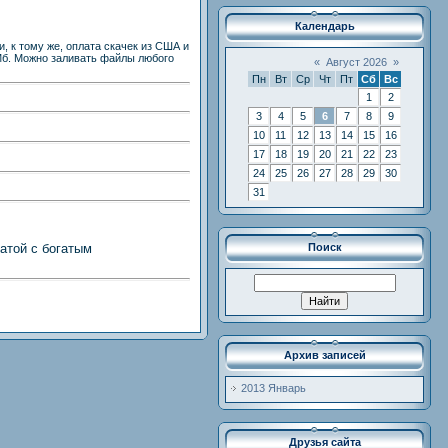
Календарь
, к тому же, оплата скачек из США и
 Мб. Можно заливать файлы любого
«
Август 2026
»
Пн
Вт
Ср
Чт
Пт
Сб
Вс
1
2
3
4
5
6
7
8
9
10
11
12
13
14
15
16
17
18
19
20
21
22
23
24
25
26
27
28
29
30
31
атой с богатым
Поиск
Архив записей
2013 Январь
Друзья сайта