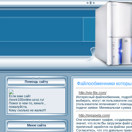
Помощь сайту
Файлообменники которым
http://vip-file.com/
Если вам сайт
Интересный файлообменник, подробн
//work100online.ucoz.ru/
выбирать, могут ли пользователи ск
Помог в чем-то, киньте ,
(пользователи оплачивают с помощь
пожалуйста,
подачи заявки. Минимальная сумма 
Кому сколько не жалко!!!
http://gigapeta.com/
Они оплачивают трафик, создаваемы
значит, что если Вы загрузили файл 
Меню сайта
приличный заработок на файлах разм
Согласитесь, что это довольно при