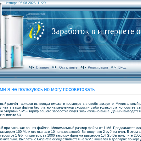
Четверг, 06.08.2026, 11:29
Заработок в интернете о
Главная
Остальные
Регистрация
Вход
и я не пользуюсь но могу посоветовать
ый расчёт тарифов вы всегда сможете посмотреть в своём аккаунте. Минимальный р
ачивать ваши файлы бесплатно на медленной скорости, либо только платно, соответс
ю отправки SMS) тариф вашего заработка будет значительно выше. Деньги выводятся 
к выплате $3.
й при закачках ваших файлов. Минимальный размер файла от 1 Мб. Предлагается сле
размером 100 Мb и его скачали 10 пользователей, Вы получите 2 руб. на счет. В этом 
ером от 1 Gb! К примеру, за 1000 загрузок фильма размером 1,4 Gb Вы получите 2800
влекательно. Выплаты с GigaPeta осуществляются на WMZ кошелек в долларах по курс