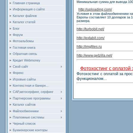
Минимальная сумма для вывода 100
Главная страница
http://uploading.com/
Информация о сайте
Условия в этом файлообмененике нам
Каталог файлов
Европы составляет 10 долларов за 1
размера.
Каталог статей
Блог
http://turbobit.net/
Форум
http://extabit.com/
Фотоальбомы
http://imgfiles.ru
Гостевая книга
Обратная связь
http://www.getzilla.net/
Кредит Webmoney
Свой сайт
Фотохостинг с оплатой 
Форекс
Фотохостинг с оплатой за пр
функционалом...
Игровые сайты
Контекстная и банерн...
САР,автосерфинг, серфинг
Партнерские программы
Каталог сайтов
Файлообменники
Платежные системы
Черный список
Букмекерские конторы