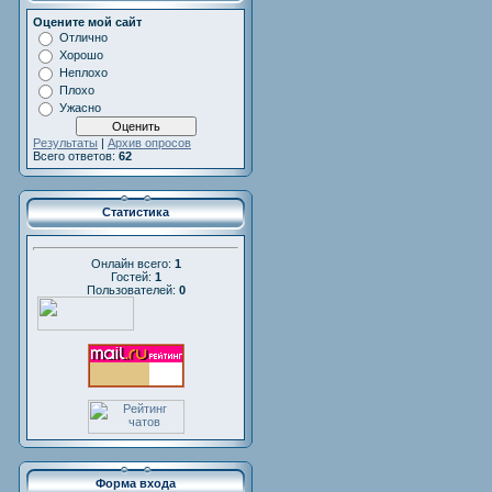
Оцените мой сайт
Отлично
Хорошо
Неплохо
Плохо
Ужасно
Результаты
|
Архив опросов
Всего ответов:
62
Статистика
Онлайн всего:
1
Гостей:
1
Пользователей:
0
Форма входа