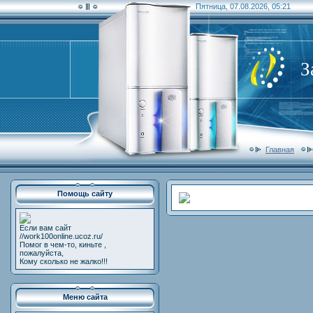
Пятница, 07.08.2026, 05:21
З
Главная
Помощь сайту
Если вам сайт
//work100online.ucoz.ru/
Помог в чем-то, киньте ,
пожалуйста,
Кому сколько не жалко!!!
Меню сайта