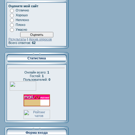
Оцените мой сайт
Отлично
Хорошо
Неплохо
Плохо
Ужасно
Результаты
|
Архив опросов
Всего ответов:
62
Статистика
Онлайн всего:
1
Гостей:
1
Пользователей:
0
Форма входа