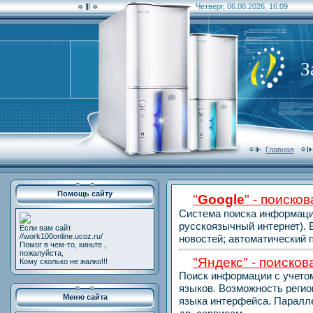
Четверг, 06.08.2026, 16:09
З
Главная
Помощь сайту
"
Google
" - поиско
Система поиска информации
русскоязычный
интернет).
Если вам сайт
//work100online.ucoz.ru/
новостей; автоматический
Помог в чем-то, киньте ,
пожалуйста,
"Яндекс" - поиско
Кому сколько не жалко!!!
Поиск информации с учетом
языков.
Возможность регио
Меню сайта
языка
интерфейса. Паралле