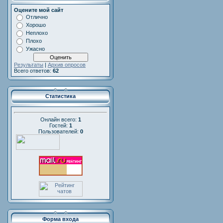
Оцените мой сайт
Отлично
Хорошо
Неплохо
Плохо
Ужасно
Результаты
|
Архив опросов
Всего ответов:
62
Статистика
Онлайн всего:
1
Гостей:
1
Пользователей:
0
Форма входа