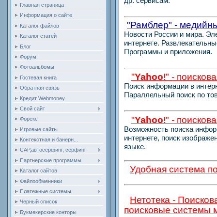
др. сервисам.
Главная страница
Информация о сайте
"Рамблер" - медийн
Каталог файлов
Новости России и мира. Эл
Каталог статей
интернете. Развлекательн
Блог
Программы и
приложения.
Форум
Фотоальбомы
"
Yahoo
!" - поисков
Гостевая книга
Поиск информации в интерне
Обратная связь
Параллельный
поиск по то
Кредит Webmoney
Свой сайт
"
Yahoo
!" - поиско
Форекс
Возможность поиска инфор
Игровые сайты
интернете, поиск
изображен
Контекстная и банерн...
языке.
САР,автосерфинг, серфинг
Партнерские программы
Удобная система п
Каталог сайтов
Файлообменники
Платежные системы
Нетотека - Поисков
Черный список
поисковые системы 
Букмекерские конторы