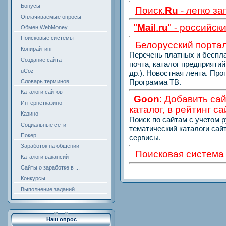
Бонусы
Поиск.
Ru
- легко за
Оплачиваемые опросы
"
Mail
.
ru
" - российс
Обмен WebMoney
Поисковые системы
Белорусский порта
Копирайтинг
Перечень платных и беспла
Создание сайта
почта,
каталог предприятий,
uCoz
др.).
Новостная лента. Про
Программа ТВ.
Словарь терминов
Каталоги сайтов
Goon
: Добавить сай
Интернетказино
каталог, в рейтинг с
Казино
Поиск по сайтам с учетом 
Социальные сети
тематический
каталоги сайт
Покер
сервисы.
Заработок на общении
Поисковая систем
Каталоги вакансий
Сайты о заработке в ...
Конкурсы
Выполнение заданий
Наш опрос